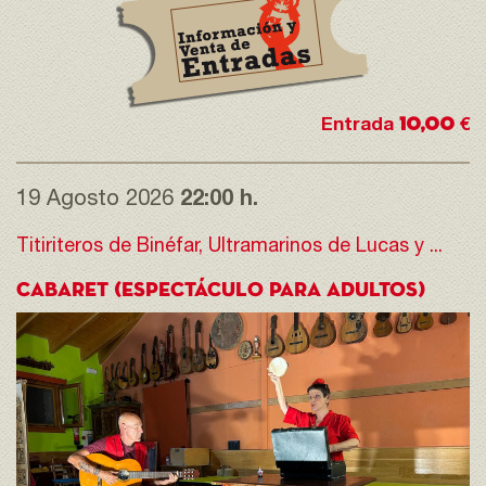
10,00
Entrada
€
19 Agosto 2026
22:00 h.
Titiriteros de Binéfar, Ultramarinos de Lucas y ...
CABARET (ESPECTÁCULO PARA ADULTOS)