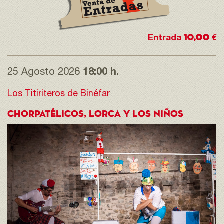
10,00
Entrada
€
25 Agosto 2026
18:00 h.
Los Titiriteros de Binéfar
CHORPATÉLICOS, LORCA Y LOS NIÑOS